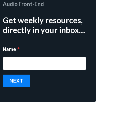
Audio Front-End
Get weekly resources,
directly in your inbox…
Name
*
NEXT