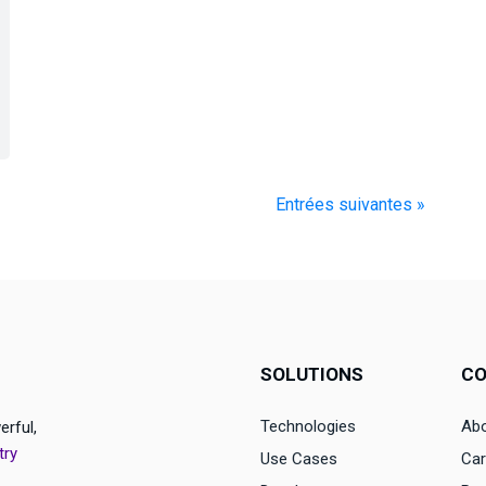
Entrées suivantes »
SOLUTIONS
C
Technologies
Abo
erful,
try
Use Cases
Car