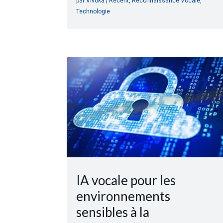
par
Vivoka
|
Récent
,
Reconnaissance Vocale
,
Technologie
IA vocale pour les
environnements
sensibles à la