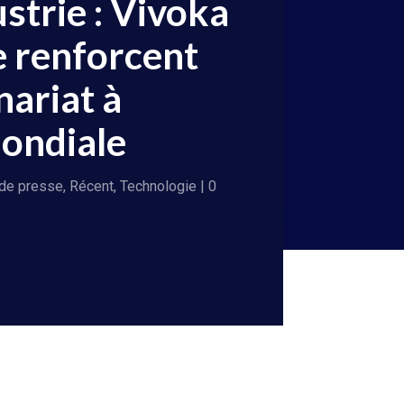
ustrie : Vivoka
e renforcent
nariat à
mondiale
de presse
,
Récent
,
Technologie
| 0