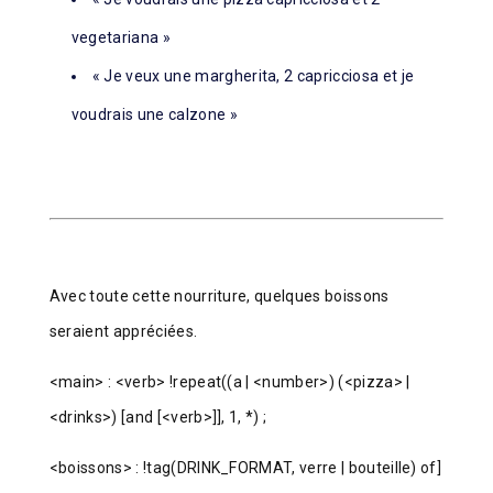
vegetariana »
« Je veux une margherita, 2 capricciosa et je
voudrais une calzone »
Avec toute cette nourriture, quelques boissons
seraient appréciées.
<main> : <verb> !repeat((a | <number>) (<pizza> |
<drinks>) [and [<verb>]], 1, *) ;
<boissons> : !tag(DRINK_FORMAT, verre | bouteille) of]