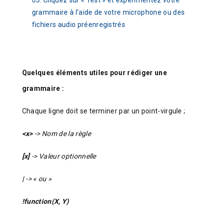
Cliquez sur « Test » et expérimentez votre
grammaire à l’aide de votre microphone ou des
fichiers audio préenregistrés
Quelques éléments utiles pour rédiger une
grammaire :
Chaque ligne doit se terminer par un point-virgule ;
<x>
-> Nom de la règle
[x]
-> Valeur optionnelle
|
-> « ou »
!function(X, Y)