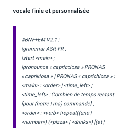
vocale finie et personnalisée
#BNF+EM V2.1 ;
!grammar ASR-FR ;
!start <main> ;
!pronounce « capricciosa » PRONAS
« caprikiosa » | PRONAS « caprichioza » ;
<main> : <order> | <time_left> ;
<time_left> : Combien de temps restant
[pour (notre | ma) commande] ;
<order> : <verb> !repeat((une |
<number>) (<pizza> | <drinks>) [(et |