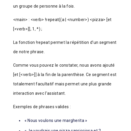
un groupe de personne à la fois.
<main> : <verb> !repeat((a | <number>) <pizza> [et
[<verb>]], 1, *) ;
La fonction !repeat permet la répétition d’un segment
de notre phrase.
Comme vous pouvez le constater, nous avons ajouté
[et [<verb>]] à la fin de la parenthèse. Ce segment est
totalement facultatif mais permet une plus grande
interaction avec l’assistant.
Exemples de phrases valides :
« Nous voulons une margherita »
« Je voudrais une pizza capricciosa et 2