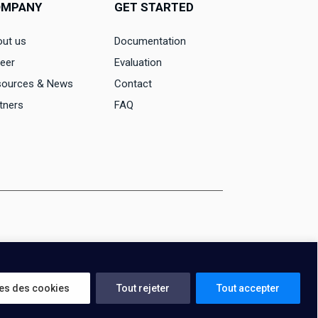
OMPANY
GET STARTED
ut us
Documentation
eer
Evaluation
sources & News
Contact
tners
FAQ
es des cookies
Tout rejeter
Tout accepter