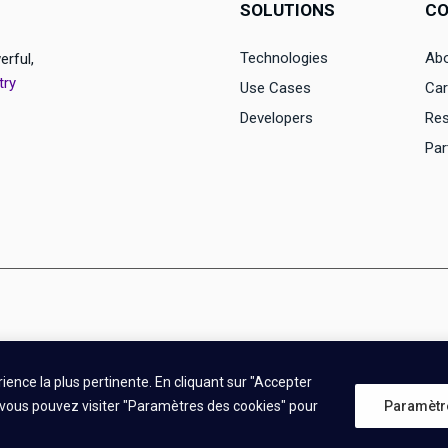
SOLUTIONS
C
Technologies
Abo
erful,
try
Use Cases
Car
Developers
Re
Par
rience la plus pertinente. En cliquant sur "Accepter
s, vous pouvez visiter "Paramètres des cookies" pour
Paramètr