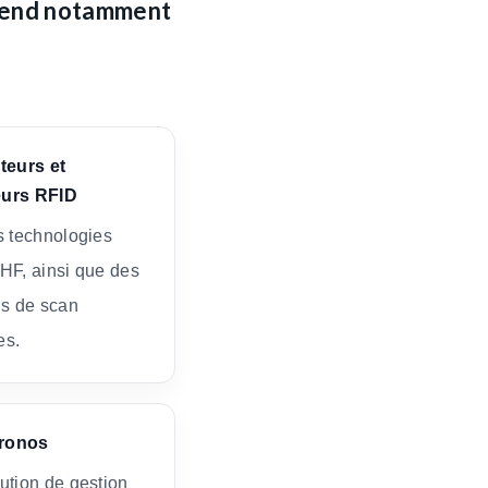
rend notamment
teurs et
urs RFID
s technologies
HF, ainsi que des
ns de scan
es.
ronos
ution de gestion