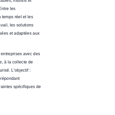
ables, intuitifs et
Entre les
 temps réel et les
ail, les solutions
risées et adaptées aux
entreprises avec des
e, à la collecte de
isé. L’objectif :
s répondant
raintes spécifiques de