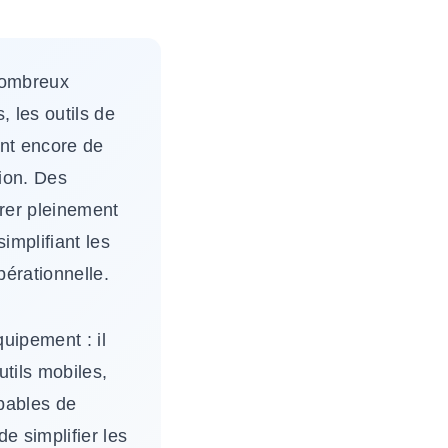
nombreux
, les outils de
ent encore de
ion. Des
irer pleinement
simplifiant les
pérationnelle.
quipement : il
tils mobiles,
apables de
de simplifier les