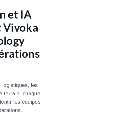
n et IA
t Vivoka
ology
érations
 logistiques, les
e terrain, chaque
entir les équipes
pérations.