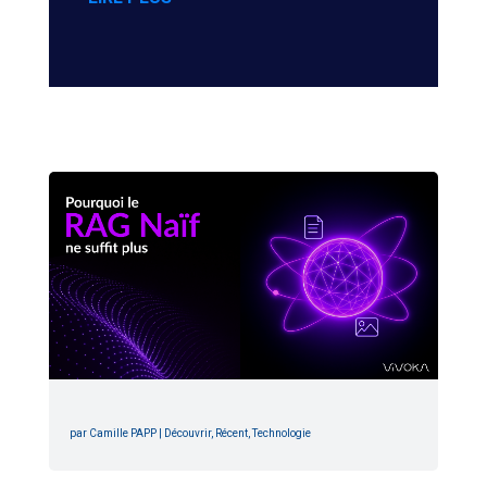
par
Camille PAPP
|
Découvrir
,
Récent
,
Technologie