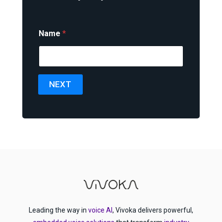
Name
*
NEXT
Leading the way in
voice AI
, Vivoka delivers powerful,