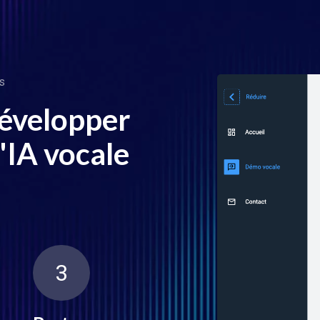
s
évelopper
'IA vocale
3