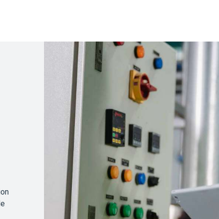
ion
de