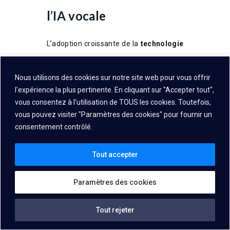
l’IA vocale
L’adoption croissante de la
technologie
Voice AI
dans les dispositifs médicaux
révèle d’autres défis majeurs,
Nous utilisons des cookies sur notre site web pour vous offrir
l'expérience la plus pertinente. En cliquant sur "Accepter tout",
notamment ceux liés à la partialité et à
vous consentez à l'utilisation de TOUS les cookies. Toutefois,
l’inclusivité, particulièrement dans l
e
vous pouvez visiter "Paramètres des cookies" pour fournir un
domaine médical,
où la sécurité des
consentement contrôlé.
patients et l’équité des traitements sont
Tout accepter
essentielles. L’une des principales
préoccupations est la partialité
Paramètres des cookies
inhérente aux algorithmes
d’intelligence artificielle (IA)
. Ces biais
Tout rejeter
peuvent découler des données